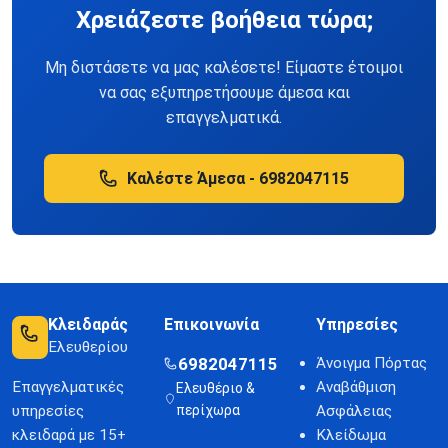
Χρειάζεστε βοήθεια τώρα;
Μη διστάσετε να μας καλέσετε! Είμαστε έτοιμοι
να σας εξυπηρετήσουμε άμεσα και
επαγγελματικά.
Καλέστε Άμεσα - 6982047115
Κλειδαράς
Επικοινωνία
Υπηρεσίες
Ελευθερίου
6982047115
Άνοιγμα Πόρτας
Επαγγελματικές
Αναβάθμιση
Ελευθέριο &
υπηρεσίες
περίχωρα
Ασφάλειας
κλειδαρά με 15+
Κλείδωμα