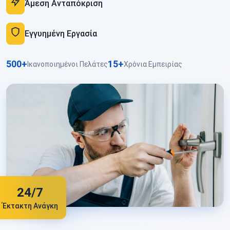
Άμεση Ανταπόκριση
Εγγυημένη Εργασία
500+
15+
Ικανοποιημένοι Πελάτες
Χρόνια Εμπειρίας
24/7
Έκτακτη Ανάγκη