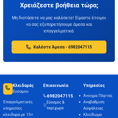
Χρειάζεστε βοήθεια τώρα;
Μη διστάσετε να μας καλέσετε! Είμαστε έτοιμοι
να σας εξυπηρετήσουμε άμεσα και
επαγγελματικά.
Καλέστε Άμεσα - 6982047115
Κλειδαράς
Επικοινωνία
Υπηρεσίες
Ευόσμου
6982047115
Άνοιγμα Πόρτας
Επαγγελματικές
Αναβάθμιση
Εύοσμος &
υπηρεσίες
περίχωρα
Ασφάλειας
κλειδαρά με 15+
Κλείδωμα