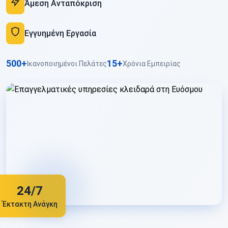
Άμεση Ανταπόκριση
Εγγυημένη Εργασία
500+
15+
Ικανοποιημένοι Πελάτες
Χρόνια Εμπειρίας
24/7
Έκτακτη Ανάγκη