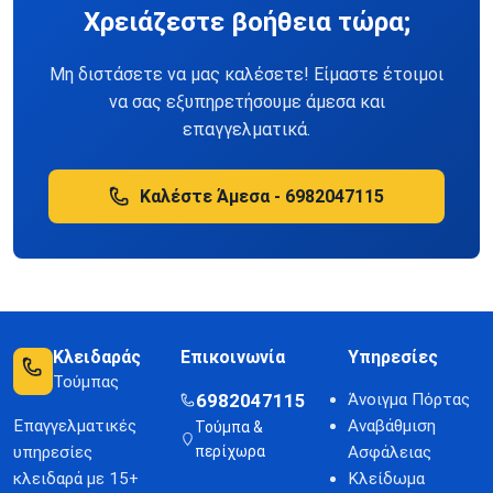
Χρειάζεστε βοήθεια τώρα;
Μη διστάσετε να μας καλέσετε! Είμαστε έτοιμοι
να σας εξυπηρετήσουμε άμεσα και
επαγγελματικά.
Καλέστε Άμεσα - 6982047115
Κλειδαράς
Επικοινωνία
Υπηρεσίες
Τούμπας
6982047115
Άνοιγμα Πόρτας
Επαγγελματικές
Αναβάθμιση
Τούμπα &
υπηρεσίες
περίχωρα
Ασφάλειας
κλειδαρά με 15+
Κλείδωμα