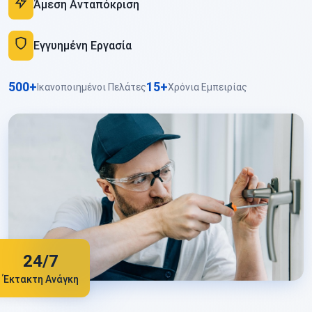
Άμεση Ανταπόκριση
Εγγυημένη Εργασία
500+
15+
Ικανοποιημένοι Πελάτες
Χρόνια Εμπειρίας
24/7
Έκτακτη Ανάγκη