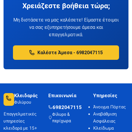
Χρειάζεστε βοήθεια τώρα;
Μη διστάσετε να μας καλέσετε! Είμαστε έτοιμοι
να σας εξυπηρετήσουμε άμεσα και
επαγγελματικά.
Καλέστε Άμεσα - 6982047115
Κλειδαράς
Επικοινωνία
Υπηρεσίες
Φιλύρου
6982047115
Άνοιγμα Πόρτας
Επαγγελματικές
Αναβάθμιση
Φίλυρο &
υπηρεσίες
περίχωρα
Ασφάλειας
κλειδαρά με 15+
Κλείδωμα