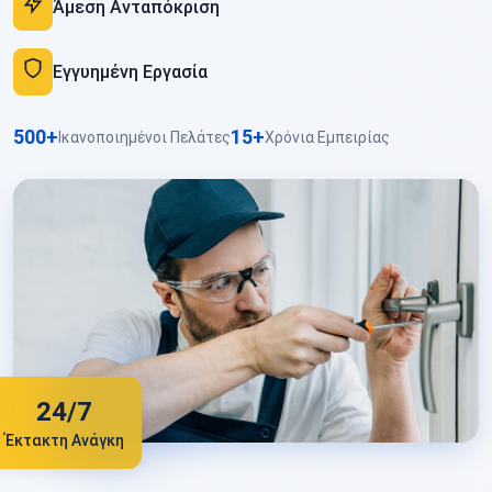
Άμεση Ανταπόκριση
Εγγυημένη Εργασία
500+
15+
Ικανοποιημένοι Πελάτες
Χρόνια Εμπειρίας
24/7
Έκτακτη Ανάγκη